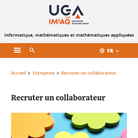
Gestion des cookies
Informatique, mathématiques et mathématiques appliquées
FR
Ouvrir le menu principal
Ouvrir le moteur de recherche
Vous êtes ici :
Accueil
Entreprise
Recruter un collaborateur
Recruter un collaborateur