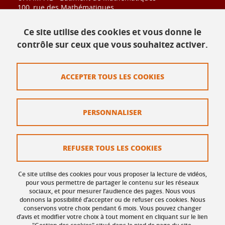
100, rue des Mathématiques
CS 40700
38028 Grenoble Cedex
Ce site utilise des cookies et vous donne le
contrôle sur ceux que vous souhaitez activer.
Contact
ACCEPTER TOUS LES COOKIES
Plan du site
Mentions légales
PERSONNALISER
Données personnelles
Crédits
REFUSER TOUS LES COOKIES
Politique des Cookies
Ce site utilise des cookies pour vous proposer la lecture de vidéos,
Gestion des cookies
pour vous permettre de partager le contenu sur les réseaux
sociaux, et pour mesurer l’audience des pages. Nous vous
donnons la possibilité d’accepter ou de refuser ces cookies. Nous
Accessibilité : non conforme
conservons votre choix pendant 6 mois. Vous pouvez changer
d’avis et modifier votre choix à tout moment en cliquant sur le lien