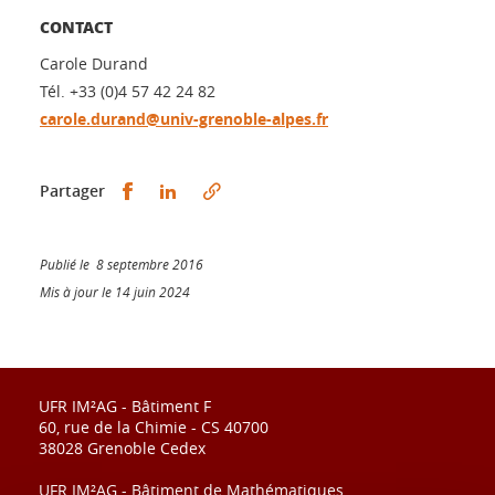
CONTACT
Carole Durand
Tél. +33 (0)4 57 42 24 82
carole.durand@univ-grenoble-alpes.fr
Partager sur Facebook
Partager sur LinkedIn
Partager
Publié le 8 septembre 2016
Mis à jour le 14 juin 2024
UFR IM²AG - Bâtiment F
60, rue de la Chimie - CS 40700
38028 Grenoble Cedex
UFR IM²AG - Bâtiment de Mathématiques