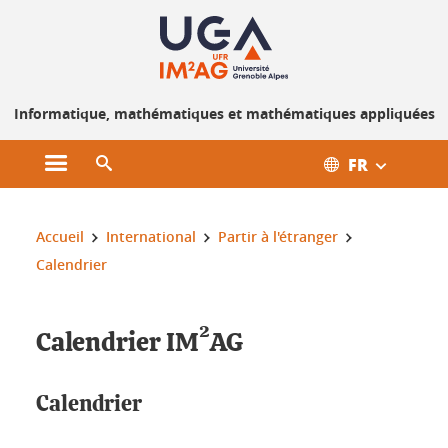
Gestion des cookies
Informatique, mathématiques et mathématiques appliquées
FR
Ouvrir le menu principal
Ouvrir le moteur de recherche
Vous êtes ici :
Accueil
International
Partir à l'étranger
Calendrier
Calendrier IM²AG
Calendrier