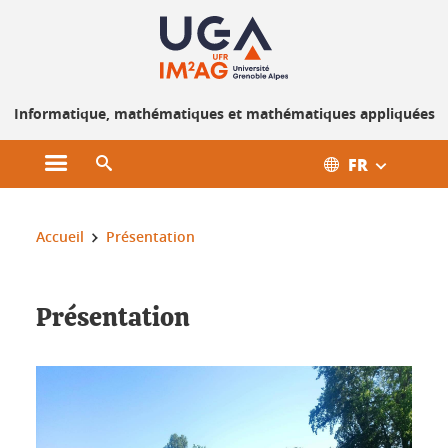
Gestion des cookies
Informatique, mathématiques et mathématiques appliquées
FR
Ouvrir le menu principal
Ouvrir le moteur de recherche
Vous êtes ici :
Accueil
Présentation
Présentation