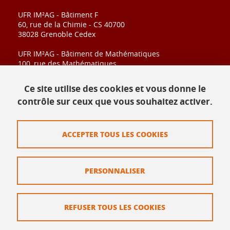
UFR IM²AG - Bâtiment F
60, rue de la Chimie - CS 40700
38028 Grenoble Cedex
UFR IM²AG - Bâtiment de Mathématiques
100, rue des Mathématiques
CS 40700
38028 Grenoble Cedex
Ce site utilise des cookies et vous donne le
contrôle sur ceux que vous souhaitez activer.
Contact
ACCEPTER TOUS LES COOKIES
Plan du site
Mentions légales
PERSONNALISER
Données personnelles
Crédits
REFUSER TOUS LES COOKIES
Politique des Cookies