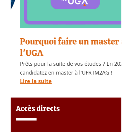
Pourquoi faire un master à
Re
l'UGA
so
Prêts pour la suite de vos études ? En 2026,
Etud
candidatez en master à l'UFR IM2AG !
rejo
Lire la suite
Lire
Accès directs