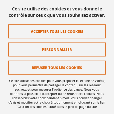
CS 40700
38028 Grenoble Cedex
Ce site utilise des cookies et vous donne le
contrôle sur ceux que vous souhaitez activer.
Contact
ACCEPTER TOUS LES COOKIES
Plan du site
Mentions légales
PERSONNALISER
Données personnelles
Crédits
REFUSER TOUS LES COOKIES
Politique des Cookies
Ce site utilise des cookies pour vous proposer la lecture de vidéos,
Gestion des cookies
pour vous permettre de partager le contenu sur les réseaux
sociaux, et pour mesurer l’audience des pages. Nous vous
donnons la possibilité d’accepter ou de refuser ces cookies. Nous
Accessibilité : non conforme
conservons votre choix pendant 6 mois. Vous pouvez changer
d’avis et modifier votre choix à tout moment en cliquant sur le lien
"Gestion des cookies" situé dans le pied de page du site.