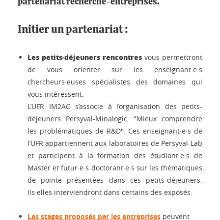
partenariat recherche-entreprises.
Initier un partenariat :
Les petits-déjeuners rencontres
vous permettront
de vous orienter sur les enseignant·e·s
chercheurs·euses spécialistes des domaines qui
vous intéressent.
L’UFR IM2AG s’associe à l’organisation des petits-
déjeuners Persyval-Minalogic, "Mieux comprendre
les problématiques de R&D". Ces enseignant·e·s de
l’UFR appartiennent aux laboratoires de Persyval-Lab
et participent à la formation des étudiant·e·s de
Master et futur·e·s doctorant·e·s sur les thématiques
de pointe présentées dans ces petits-déjeuners.
Ils·elles interviendront dans certains des exposés.
Les
stages
proposés par les entreprises
peuvent