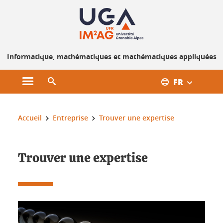
Gestion des cookies
Informatique, mathématiques et mathématiques appliquées
FR
Ouvrir le menu principal
Ouvrir le moteur de recherche
Vous êtes ici :
Accueil
Entreprise
Trouver une expertise
Trouver une expertise