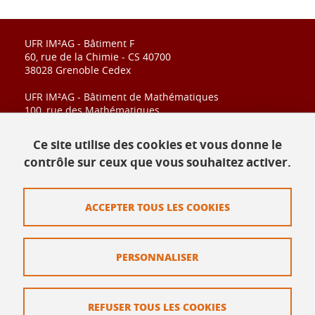
UFR IM²AG - Bâtiment F
60, rue de la Chimie - CS 40700
38028 Grenoble Cedex
UFR IM²AG - Bâtiment de Mathématiques
100, rue des Mathématiques
CS 40700
38028 Grenoble Cedex
Ce site utilise des cookies et vous donne le
contrôle sur ceux que vous souhaitez activer.
Contact
ACCEPTER TOUS LES COOKIES
Plan du site
Mentions légales
PERSONNALISER
Données personnelles
Crédits
REFUSER TOUS LES COOKIES