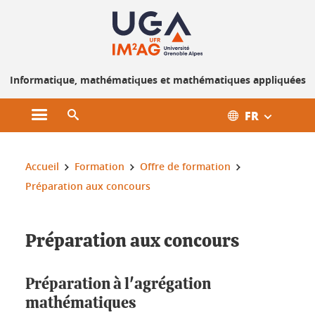
Gestion des cookies
Informatique, mathématiques et mathématiques appliquées
FR
Ouvrir le menu principal
Ouvrir le moteur de recherche
Vous êtes ici :
Accueil
Formation
Offre de formation
Préparation aux concours
Préparation aux concours
Préparation à l'agrégation
mathématiques