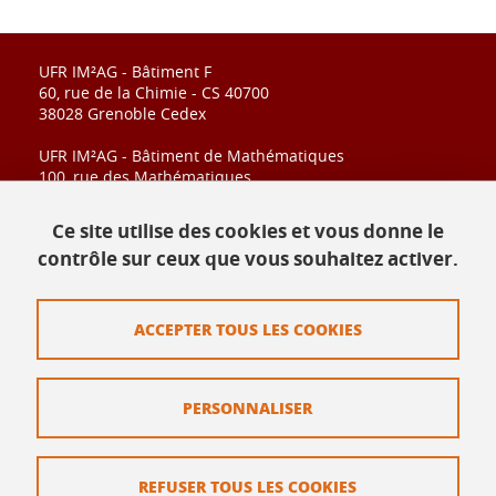
UFR IM²AG - Bâtiment F
60, rue de la Chimie - CS 40700
38028 Grenoble Cedex
UFR IM²AG - Bâtiment de Mathématiques
100, rue des Mathématiques
CS 40700
38028 Grenoble Cedex
Ce site utilise des cookies et vous donne le
contrôle sur ceux que vous souhaitez activer.
Contact
ACCEPTER TOUS LES COOKIES
Plan du site
Mentions légales
PERSONNALISER
Données personnelles
Crédits
REFUSER TOUS LES COOKIES