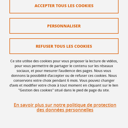
ACCEPTER TOUS LES COOKIES
Plan du site
Mentions légales
PERSONNALISER
Données personnelles
Crédits
REFUSER TOUS LES COOKIES
Politique des Cookies
Ce site utilise des cookies pour vous proposer la lecture de vidéos,
Gestion des cookies
pour vous permettre de partager le contenu sur les réseaux
sociaux, et pour mesurer l’audience des pages. Nous vous
donnons la possibilité d’accepter ou de refuser ces cookies. Nous
Accessibilité : non conforme
conservons votre choix pendant 6 mois. Vous pouvez changer
d’avis et modifier votre choix à tout moment en cliquant sur le lien
"Gestion des cookies" situé dans le pied de page du site.
En savoir plus sur notre politique de protection
des données personnelles