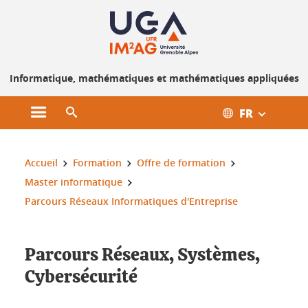
Gestion des cookies
Informatique, mathématiques et mathématiques appliquées
FR
Ouvrir le menu principal
Ouvrir le moteur de recherche
Vous êtes ici :
Accueil
Formation
Offre de formation
Master informatique
Parcours Réseaux Informatiques d'Entreprise
Parcours Réseaux, Systèmes,
Cybersécurité