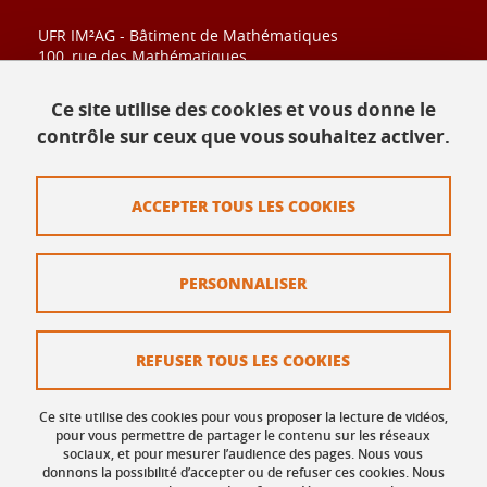
UFR IM²AG - Bâtiment de Mathématiques
100, rue des Mathématiques
CS 40700
38028 Grenoble Cedex
Ce site utilise des cookies et vous donne le
contrôle sur ceux que vous souhaitez activer.
Contact
ACCEPTER TOUS LES COOKIES
Plan du site
Mentions légales
PERSONNALISER
Données personnelles
Crédits
REFUSER TOUS LES COOKIES
Politique des Cookies
Ce site utilise des cookies pour vous proposer la lecture de vidéos,
Gestion des cookies
pour vous permettre de partager le contenu sur les réseaux
sociaux, et pour mesurer l’audience des pages. Nous vous
donnons la possibilité d’accepter ou de refuser ces cookies. Nous
Accessibilité : non conforme