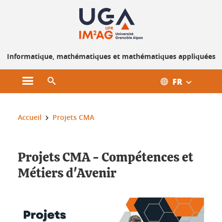
Gestion des cookies
Informatique, mathématiques et mathématiques appliquées
FR
Ouvrir le menu principal
Ouvrir le moteur de recherche
Vous êtes ici :
Accueil
Projets CMA
Projets CMA - Compétences et
Métiers d'Avenir