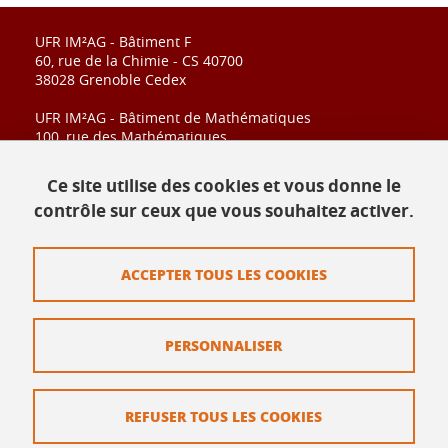
UFR IM²AG - Bâtiment F
60, rue de la Chimie - CS 40700
38028 Grenoble Cedex
UFR IM²AG - Bâtiment de Mathématiques
100, rue des Mathématiques
CS 40700
38028 Grenoble Cedex
Ce site utilise des cookies et vous donne le
contrôle sur ceux que vous souhaitez activer.
Contact
ACCEPTER TOUS LES COOKIES
Plan du site
Mentions légales
PERSONNALISER
Données personnelles
Crédits
REFUSER TOUS LES COOKIES
Politique des Cookies