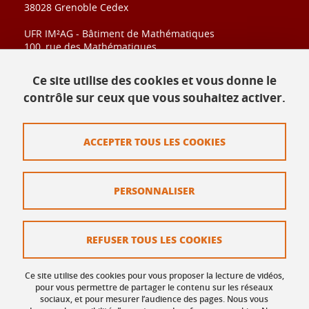
38028 Grenoble Cedex
UFR IM²AG - Bâtiment de Mathématiques
100, rue des Mathématiques
CS 40700
38028 Grenoble Cedex
Ce site utilise des cookies et vous donne le
contrôle sur ceux que vous souhaitez activer.
Contact
ACCEPTER TOUS LES COOKIES
Plan du site
Mentions légales
PERSONNALISER
Données personnelles
Crédits
REFUSER TOUS LES COOKIES
Politique des Cookies
Ce site utilise des cookies pour vous proposer la lecture de vidéos,
Gestion des cookies
pour vous permettre de partager le contenu sur les réseaux
sociaux, et pour mesurer l’audience des pages. Nous vous