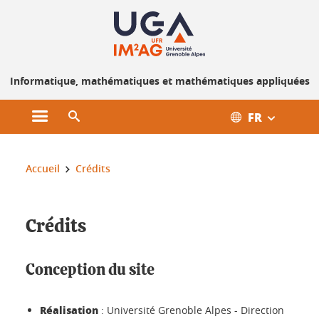
Gestion des cookies
Informatique, mathématiques et mathématiques appliquées
FR
Ouvrir le menu principal
Ouvrir le moteur de recherche
Vous êtes ici :
Accueil
Crédits
Crédits
Conception du site
Réalisation
: Université Grenoble Alpes - Direction