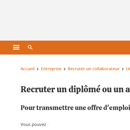
Gestion des cookies
Ouvrir le menu principal
Ouvrir le moteur de recherche
Vous êtes ici :
Accueil
Entreprise
Recruter un collaborateur
U
Recruter un diplômé ou un a
Pour transmettre une offre d'emploi
Vous pouvez :