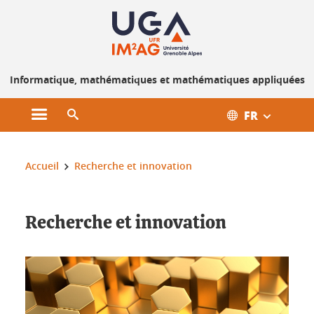
Gestion des cookies
Informatique, mathématiques et mathématiques appliquées
FR
Ouvrir le menu principal
Ouvrir le moteur de recherche
Vous êtes ici :
Accueil
Recherche et innovation
Recherche et innovation