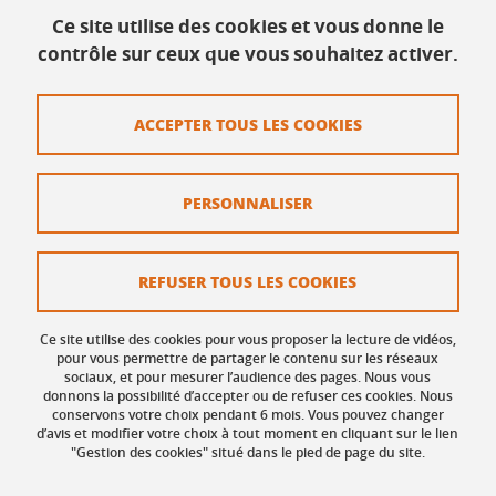
38028 Grenoble Cedex
Ce site utilise des cookies et vous donne le
contrôle sur ceux que vous souhaitez activer.
Contact
ACCEPTER TOUS LES COOKIES
Plan du site
Mentions légales
PERSONNALISER
Données personnelles
Crédits
REFUSER TOUS LES COOKIES
Politique des Cookies
Ce site utilise des cookies pour vous proposer la lecture de vidéos,
Gestion des cookies
pour vous permettre de partager le contenu sur les réseaux
sociaux, et pour mesurer l’audience des pages. Nous vous
donnons la possibilité d’accepter ou de refuser ces cookies. Nous
Accessibilité : non conforme
conservons votre choix pendant 6 mois. Vous pouvez changer
d’avis et modifier votre choix à tout moment en cliquant sur le lien
"Gestion des cookies" situé dans le pied de page du site.