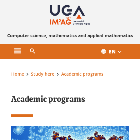
Cookies management
Computer science, mathematics and applied mathematics
EN
Open the main menu
Open the search engine
You are here:
Home
Study here
Academic programs
Academic programs