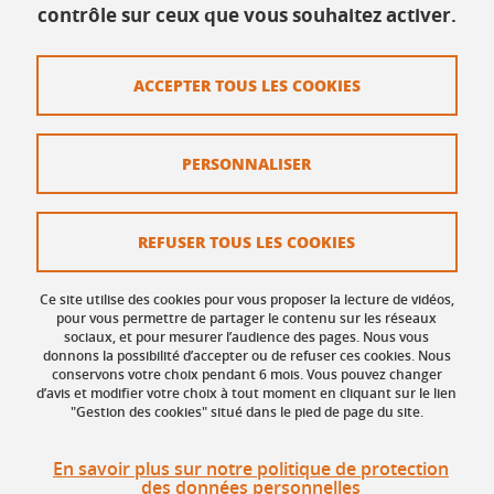
contrôle sur ceux que vous souhaitez activer.
Contact
ACCEPTER TOUS LES COOKIES
Plan du site
Mentions légales
PERSONNALISER
Données personnelles
Crédits
REFUSER TOUS LES COOKIES
Politique des Cookies
Ce site utilise des cookies pour vous proposer la lecture de vidéos,
Gestion des cookies
pour vous permettre de partager le contenu sur les réseaux
sociaux, et pour mesurer l’audience des pages. Nous vous
donnons la possibilité d’accepter ou de refuser ces cookies. Nous
Accessibilité : non conforme
conservons votre choix pendant 6 mois. Vous pouvez changer
d’avis et modifier votre choix à tout moment en cliquant sur le lien
"Gestion des cookies" situé dans le pied de page du site.
En savoir plus sur notre politique de protection
des données personnelles