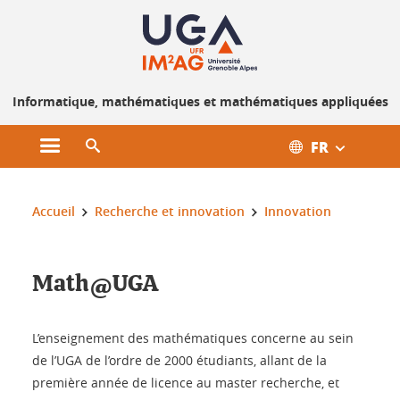
Gestion des cookies
Informatique, mathématiques et mathématiques appliquées
FR
Ouvrir le menu principal
Ouvrir le moteur de recherche
Vous êtes ici :
Accueil
Recherche et innovation
Innovation
Math@UGA
L’enseignement des mathématiques concerne au sein
de l’UGA de l’ordre de 2000 étudiants, allant de la
première année de licence au master recherche, et