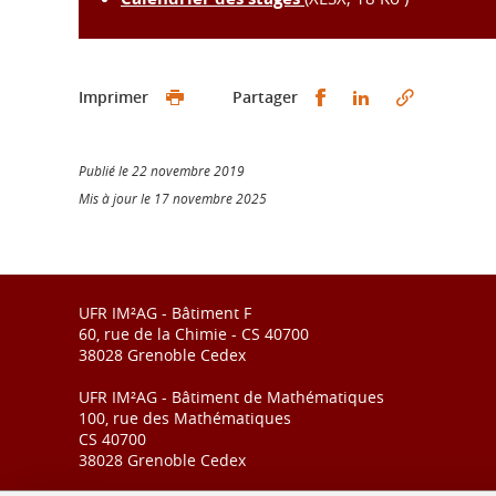
Partager sur Faceb
Partager sur L
Imprimer
Partager
Publié le 22 novembre 2019
Mis à jour le 17 novembre 2025
UFR IM²AG - Bâtiment F
60, rue de la Chimie - CS 40700
38028 Grenoble Cedex
UFR IM²AG - Bâtiment de Mathématiques
100, rue des Mathématiques
CS 40700
38028 Grenoble Cedex